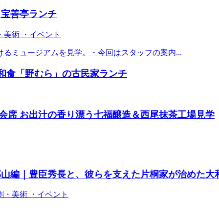
と宝善亭ランチ
・美術 ・イベント
るミュージアムを見学。・今回はスタッフの案内...
意和食「野むら」の古民家ランチ
会席 お出汁の香り漂う七福醸造＆西尾抹茶工場見学
郡山編｜豊臣秀長と、彼らを支えた片桐家が治めた大
劇・美術 ・イベント