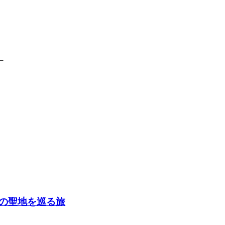
ー
の聖地を巡る旅