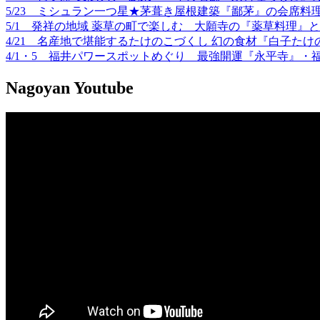
5/23 ミシュラン一つ星★茅葺き屋根建築『鄙茅』の会席
5/1 発祥の地域 薬草の町で楽しむ 大願寺の『薬草料理』
4/21 名産地で堪能するたけのこづくし 幻の食材『白子たけ
4/1・5 福井パワースポットめぐり 最強開運『永平寺』
Nagoyan
Youtube