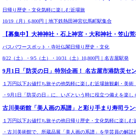
日帰り
歴史・文化
気軽に楽しむ近場旅
10/19（月）6,800円｜地下鉄熱田神宮伝馬町駅集合
【募集中】大神神社・石上神宮・大和神社・笠山荒
バス
パワースポット・寺社仏閣
日帰り
歴史・文化
8/22（土）・9/5（土）・10/31（土）10,800円｜名古屋駅発
9月1日「防災の日」特別企画！ 名古屋市港防災セ
１万円以下お値打ち旅
その他
気軽に楽しむ近場旅
観劇・美術
・9月1日「防災の日」に、いざという時に役立つ備えを楽しく
古川美術館「美人画の系譜」と彩り手まり寿司ラン
１万円以下お値打ち旅
その他
日帰り
歴史・文化
気軽に楽しむ
・古川美術館で、所蔵品展「美人画の系譜」を学芸員の解説付