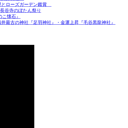
料理とローズガーデン鑑賞
と長谷寺のぼたん祭り
のこ懐石』
・福井最古の神社『足羽神社』・金運上昇『毛谷黒龍神社』