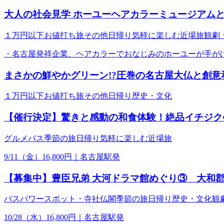
大人の社会見学 ホーユーヘアカラーミュージアム
１万円以下お値打ち旅
その他
日帰り
気軽に楽しむ近場旅
観劇
・名古屋発祥企業、ヘアカラーでおなじみのホーユーが手がけ
まさかの鮮やかグリーン!?圧巻の名古屋大仏と創
１万円以下お値打ち旅
その他
日帰り
歴史・文化
【催行決定】驚きと感動の和食体験！絶品イチジク
グルメ
バス
季節の旅
日帰り
気軽に楽しむ近場旅
9/11（金）16,800円｜名古屋駅発
【募集中】豊臣兄弟 大河ドラマ館めぐり③ 大和
バス
パワースポット・寺社仏閣
季節の旅
日帰り
歴史・文化
観
10/28（水）16,800円｜名古屋駅発