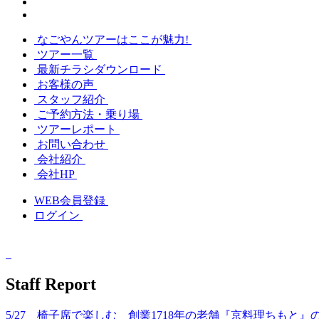
なごやんツアーはここが魅力!
ツアー一覧
最新チラシダウンロード
お客様の声
スタッフ紹介
ご予約方法・乗り場
ツアーレポート
お問い合わせ
会社紹介
会社HP
WEB会員登録
ログイン
Staff
Report
5/27 椅子席で楽しむ 創業1718年の老舗『京料理ちもと