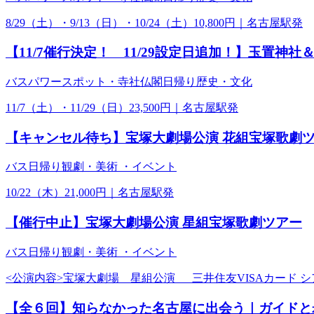
8/29（土）・9/13（日）・10/24（土）10,800円｜名古屋駅発
【11/7催行決定！ 11/29設定日追加！】玉置
バス
パワースポット・寺社仏閣
日帰り
歴史・文化
11/7（土）・11/29（日）23,500円｜名古屋駅発
【キャンセル待ち】宝塚大劇場公演 花組宝塚歌劇
バス
日帰り
観劇・美術 ・イベント
10/22（木）21,000円｜名古屋駅発
【催行中止】宝塚大劇場公演 星組宝塚歌劇ツアー
バス
日帰り
観劇・美術 ・イベント
<公演内容>宝塚大劇場 星組公演 三井住友VISAカード シアター『
【全６回】知らなかった名古屋に出会う｜ガイドと