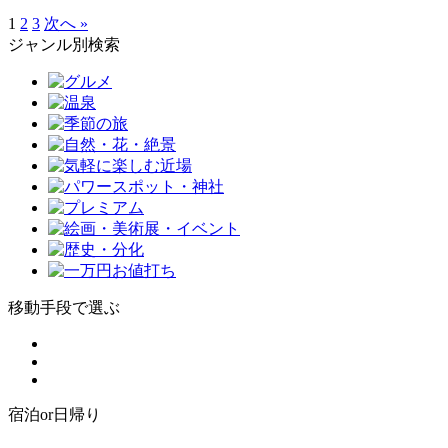
1
2
3
次へ »
ジャンル別検索
移動手段で選ぶ
宿泊or日帰り