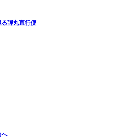
巡る弾丸直行便
橋へ