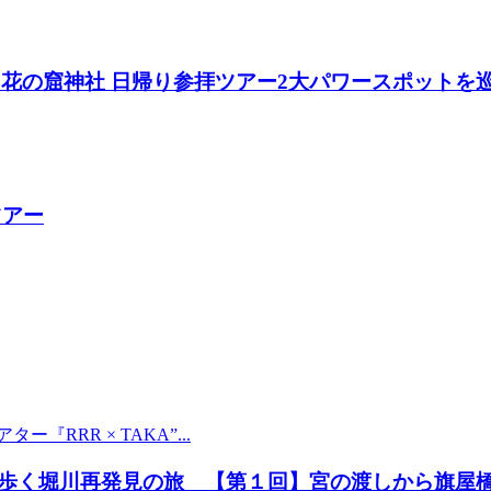
神社＆花の窟神社 日帰り参拝ツアー2大パワースポットを
ツアー
RRR × TAKA”...
歩く堀川再発見の旅 【第１回】宮の渡しから旗屋