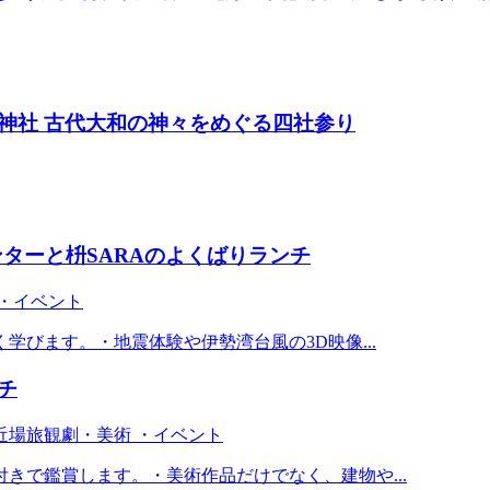
神社 古代大和の神々をめぐる四社参り
ンターと枡SARAのよくばりランチ
 ・イベント
学びます。・地震体験や伊勢湾台風の3D映像...
チ
近場旅
観劇・美術 ・イベント
きで鑑賞します。・美術作品だけでなく、建物や...