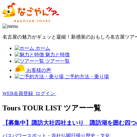
名古屋の魅力がギュッと凝縮！新感覚のおもしろ名古屋ツア
ホーム
魅力と特徴
ツアー一覧
お客様の声
ご予約方法・乗り場
WEB会員登録
ログイン
Tours
TOUR LIST
ツアー一覧
【募集中】諏訪大社四社まいり 諏訪湖を囲む四つ
バス
パワースポット・寺社仏閣
日帰り
歴史・文化